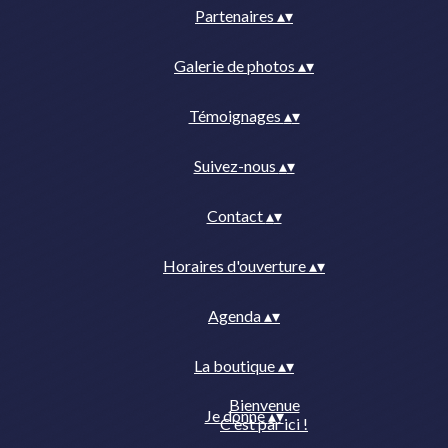
Partenaires
▴
▾
Galerie de photos
▴
▾
Témoignages
▴
▾
Suivez-nous
▴
▾
Contact
▴
▾
Horaires d'ouverture
▴
▾
Agenda
▴
▾
La boutique
▴
▾
Bienvenue
Je donne
▴
▾
C'est par ici !