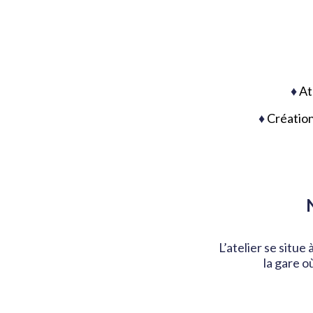
♦
At
♦
Création
L’atelier se situe
la gare 