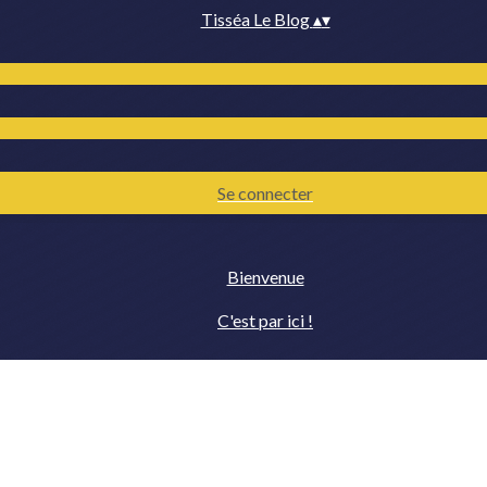
Tisséa Le Blog
▴
▾
Se connecter
Bienvenue
C'est par ici !