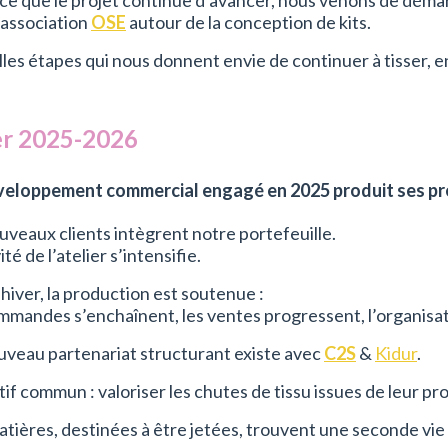
ce que le projet continue d’avancer, nous venons de déma
’association
OSE
autour de la conception de kits.
les étapes qui nous donnent envie de continuer à tisser, ens
er 2025-2026
veloppement commercial engagé en 2025 produit ses pre
veaux clients intègrent notre portefeuille.
ité de l’atelier s’intensifie.
’hiver, la production est soutenue :
mmandes s’enchaînent, les ventes progressent, l’organisat
uveau partenariat structurant existe avec
C2S
&
Kidur
.
if commun : valoriser les chutes de tissu issues de leur pr
tières, destinées à être jetées, trouvent une seconde vie