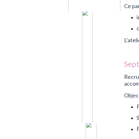
Ce pa
i
c
L’atel
Sept
Recru
accomp
Object
S