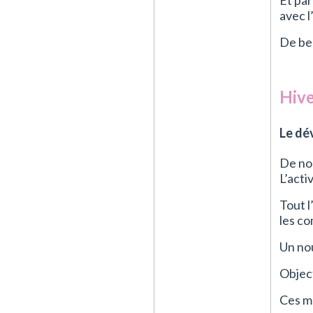
Et par
avec l
De bel
Hiv
Le dé
De nou
L’activ
Tout l
les co
Un no
Object
Ces ma