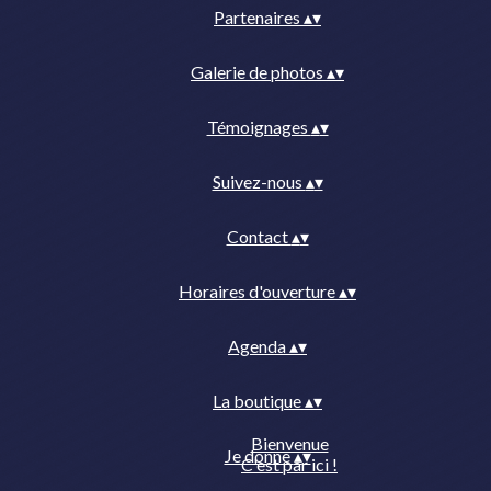
Partenaires
▴
▾
Galerie de photos
▴
▾
Témoignages
▴
▾
Suivez-nous
▴
▾
Contact
▴
▾
Horaires d'ouverture
▴
▾
Agenda
▴
▾
La boutique
▴
▾
Bienvenue
Je donne
▴
▾
C'est par ici !