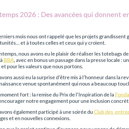
ntemps 2026
: Des avancées qui donnent env
rniers mois nous ont rappelé que les projets grandissent 
unités… et à toutes celles et ceux qui y croient.
ntemps, nous avons eu le plaisir de réaliser les totebags de 
 à
BBA
, avec en bonus un passage dans la presse locale : une
l et pour les valeurs que nous portons.
vons aussi eu la surprise d’être mis à l’honneur dans la re
naissance venue spontanément qui nous a beaucoup touc
moment fort : la remise du Prix de l’Inspiration de la
Fonda
 encourager notre engagement pour une inclusion concrète
avons également participé à une soirée du
Club des entre
ges et en nouvelles connexions.