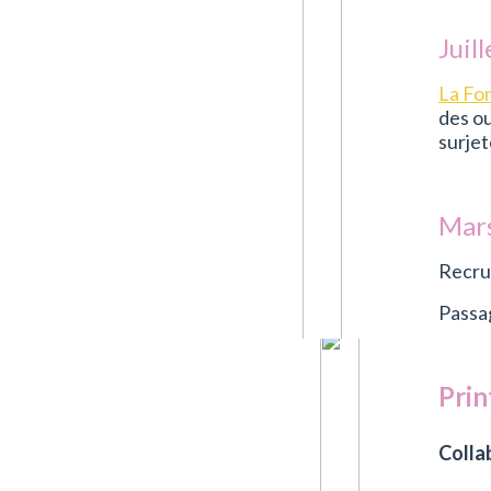
Juil
La Fon
des ou
surjet
Mars
Recrut
Passa
Prin
Colla