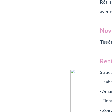
Réalis
avec n
Nov
Tisséa
Rent
Struc
- Isab
- Aman
- Flor
- Zoé 