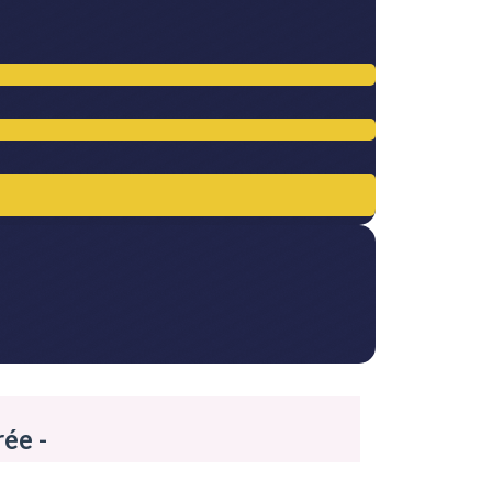
rée
-