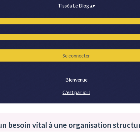
Tisséa Le Blog
▴
▾
Se connecter
Bienvenue
C'est par ici !
un besoin vital à une organisation structu