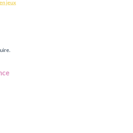
en jeux
uire.
nce