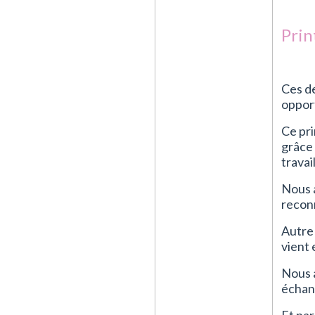
Pri
Ces de
opport
Ce pri
grâce
travai
Nous a
recon
Autre 
vient
Nous 
échan