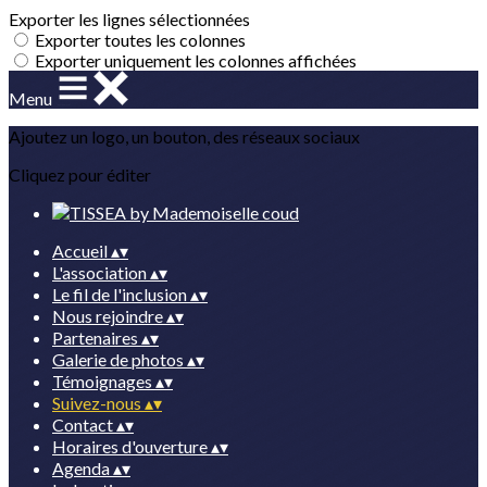
Exporter les lignes sélectionnées
Exporter toutes les colonnes
Exporter uniquement les colonnes affichées
Menu
Ajoutez un logo, un bouton, des réseaux sociaux
Cliquez pour éditer
Accueil
▴
▾
L'association
▴
▾
Le fil de l'inclusion
▴
▾
Nous rejoindre
▴
▾
Partenaires
▴
▾
Galerie de photos
▴
▾
Témoignages
▴
▾
Suivez-nous
▴
▾
Contact
▴
▾
Horaires d'ouverture
▴
▾
Agenda
▴
▾