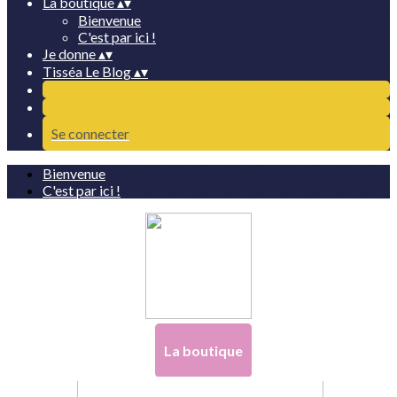
La boutique
▴
▾
Bienvenue
C'est par ici !
Je donne
▴
▾
Tisséa Le Blog
▴
▾
Se connecter
Bienvenue
C'est par ici !
La boutique