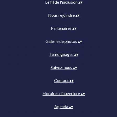
Le fil de l'inclusion
▴
▾
Nous rejoindre
▴
▾
Partenaires
▴
▾
Galerie de photos
▴
▾
Témoignages
▴
▾
Suivez-nous
▴
▾
Contact
▴
▾
Horaires d'ouverture
▴
▾
Agenda
▴
▾