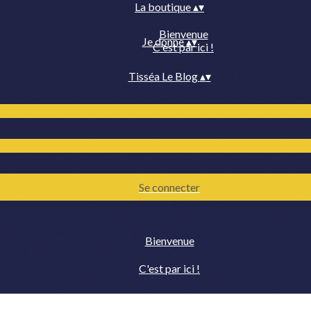
La boutique
▴
▾
Bienvenue
Je donne
▴
▾
C'est par ici !
Tisséa Le Blog
▴
▾
Se connecter
Bienvenue
C'est par ici !