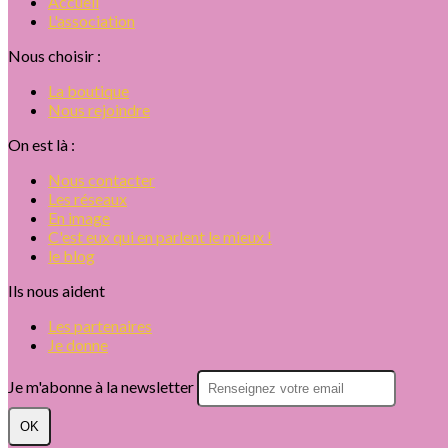
Accueil
L'association
Nous choisir :
La boutique
Nous rejoindre
On est là :
Nous contacter
Les réseaux
En image
C'est eux qui en parlent le mieux !
le blog
Ils nous aident
Les partenaires
Je donne
Je m'abonne à la newsletter
OK