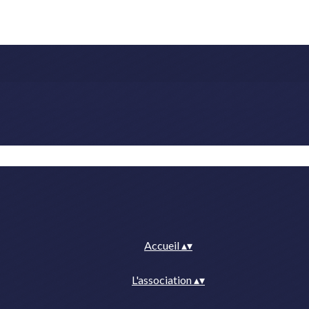
Accueil
▴
▾
L'association
▴
▾