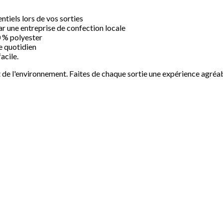
ntiels lors de vos sorties
ar une entreprise de confection locale
0 % polyester
e quotidien
acile.
pect de l'environnement. Faites de chaque sortie une expérience agréab