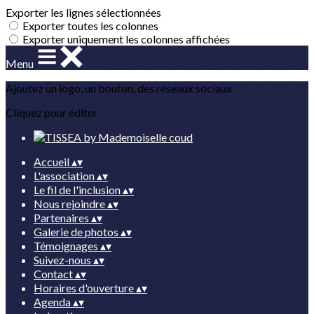
Exporter les lignes sélectionnées
Exporter toutes les colonnes
Exporter uniquement les colonnes affichées
Menu
Ajoutez un logo, un bouton, des réseaux sociaux
Cliquez pour éditer
Accueil
▴
▾
L'association
▴
▾
Le fil de l'inclusion
▴
▾
Nous rejoindre
▴
▾
Partenaires
▴
▾
Galerie de photos
▴
▾
Témoignages
▴
▾
Suivez-nous
▴
▾
Contact
▴
▾
Horaires d'ouverture
▴
▾
Agenda
▴
▾