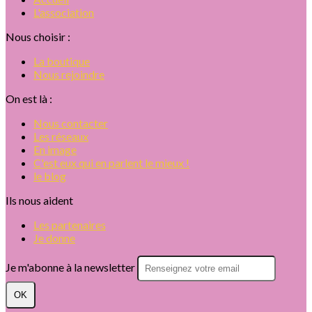
L'association
Nous choisir :
La boutique
Nous rejoindre
On est là :
Nous contacter
Les réseaux
En image
C'est eux qui en parlent le mieux !
le blog
Ils nous aident
Les partenaires
Je donne
Je m'abonne à la newsletter
OK