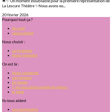
🌟✨ Un moment inoubliable pour la première représentation de
La Lescure Théâtre ✨Nous avons eu...
20 février 2026
Pourquoi tout ça ?
Accueil
L'association
Nous choisir :
La boutique
Nous rejoindre
On est là :
Nous contacter
Les réseaux
En image
C'est eux qui en parlent le mieux !
le blog
Ils nous aident
Les partenaires