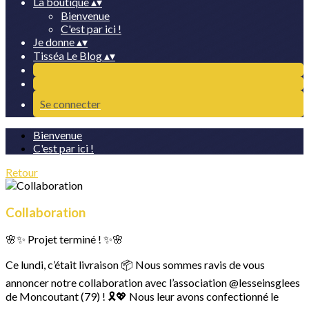
La boutique
▴
▾
Bienvenue
C'est par ici !
Je donne
▴
▾
Tisséa Le Blog
▴
▾
Se connecter
Bienvenue
C'est par ici !
Retour
Collaboration
🌸✨ Projet terminé ! ✨🌸
Ce lundi, c’était livraison 📦 Nous sommes ravis de vous
annoncer notre collaboration avec l’association @lesseinsglees
de Moncoutant (79) ! 🎗️💖 Nous leur avons confectionné le