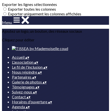
Exporter les lignes sélectionnées
Exporter toutes les colonnes
Exporter uniquement les colonnes affichées
Menu
Ajoutez un logo, un bouton, des réseaux sociaux
Cliquez pour éditer
Accueil
▴
▾
L'association
▴
▾
Le fil de l'inclusion
▴
▾
Nous rejoindre
▴
▾
Partenaires
▴
▾
Galerie de photos
▴
▾
Témoignages
▴
▾
Suivez-nous
▴
▾
Contact
▴
▾
Horaires d'ouverture
▴
▾
Agenda
▴
▾